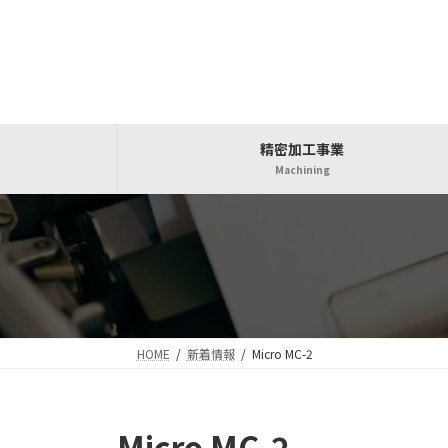
Skip
Skip
to
to
the
the
content
Navigation
精密加工事業
Machining
HOME
新着情報
Micro MC-2
Micro MC-2