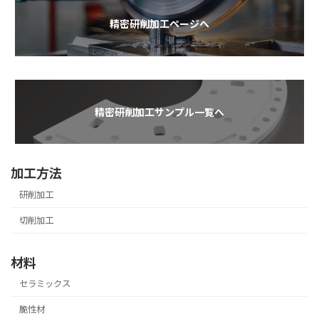
リ
精密研削加工ページへ
ン
ク
Outer
リ
精密研削加工サンプル一覧へ
ン
ク
加工方法
研削加工
切削加工
材料
セラミックス
脆性材