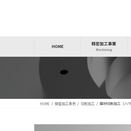
コ
ナ
ン
ビ
テ
ゲ
ン
ー
ツ
シ
へ
ョ
精密加工事業
ス
ン
HOME
Machining
キ
に
ッ
移
プ
動
HOME
精密加工事例
切削加工
鋼材切削加工［ハ