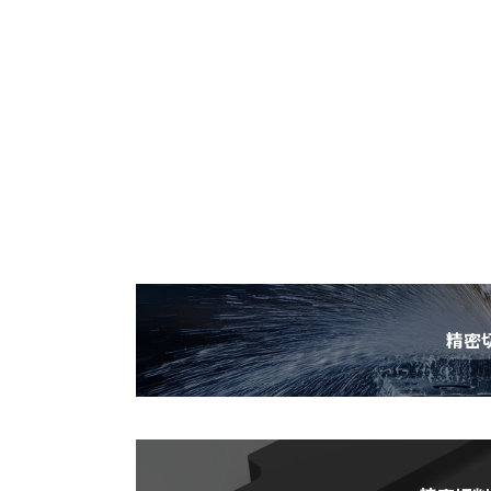
Outer
リ
精密
ン
ク
Outer
リ