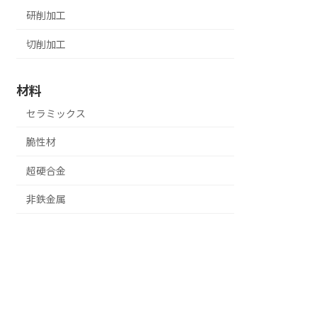
研削加工
切削加工
材料
セラミックス
脆性材
超硬合金
非鉄金属