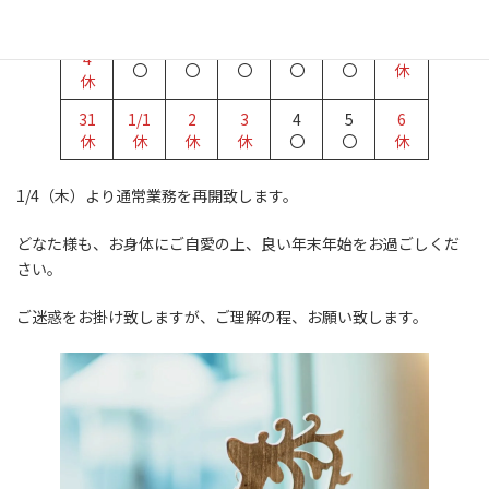
12/2
25
26
27
28
29
30
4
〇
〇
〇
〇
〇
休
休
31
1/1
2
3
4
5
6
休
休
休
休
〇
〇
休
1/4（木）より通常業務を再開致します。
どなた様も、お身体にご自愛の上、良い年末年始をお過ごしくだ
さい。
ご迷惑をお掛け致しますが、ご理解の程、お願い致します。