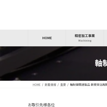
コ
ナ
ン
ビ
テ
ゲ
ン
ー
ツ
シ
へ
ョ
精密加工事業
ス
ン
HOME
Machining
キ
に
ッ
移
プ
動
軸
HOME
新着情報
重要
軸制御関連製品 新規受注再
お取引先様各位