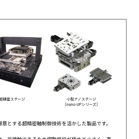
超精密ステージ
小型ナノステージ
［nano-UPシリーズ］
得意とする超精密軸制御技術を活かした製品です。
は、非接触であるため摺動抵抗が極めて小さく、高