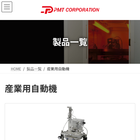
コ
ナ
ン
ビ
テ
ゲ
ン
ー
ツ
シ
へ
ョ
製品一覧
ス
ン
キ
に
ッ
移
プ
動
HOME
製品一覧
産業用自動機
産業用自動機