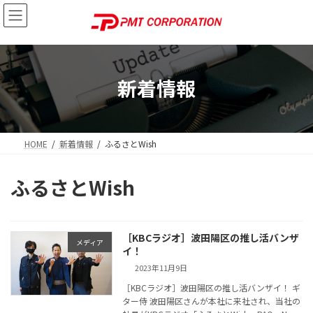
コ
ナ
ン
ビ
テ
ゲ
ン
ー
ツ
シ
へ
ョ
新着情報
ス
ン
キ
に
ッ
移
プ
動
HOME
新着情報
ふるさとWish
ふるさとWish
［KBCラジオ］波田陽区の推し活バンザ
メディア
イ！
2023年11月9日
［KBCラジオ］波田陽区の推し活バンザイ！ ギ
ター侍 波田陽区さんが本社に来社され、当社の