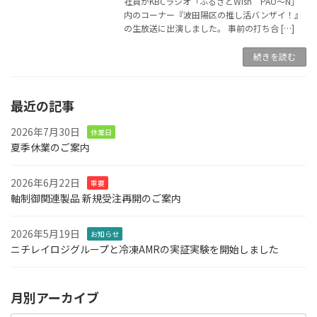
社員がKBCラジオ「ふるさとWish PAO～N」
内のコーナー『波田陽区の推し活バンザイ！』
の生放送に出演しました。 事前の打ち合 […]
続きを読む
最近の記事
2026年7月30日
休業日
夏季休業のご案内
2026年6月22日
重要
軸制御関連製品 新規受注再開のご案内
2026年5月19日
お知らせ
ニチレイロジグループと冷凍AMRの実証実験を開始しました
月別アーカイブ