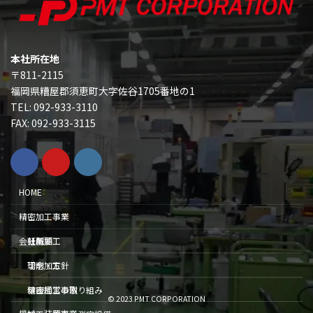
本社所在地
〒811-2115
福岡県糟屋郡須恵町大字佐谷1705番地の1
TEL: 092-933-3110
FAX: 092-933-3115
HOME
精密加工事業
研削加工
会社概要
切削加工
理念・方針
精密加工事例
健康経営の取り組み
© 2023 PMT CORPORATION