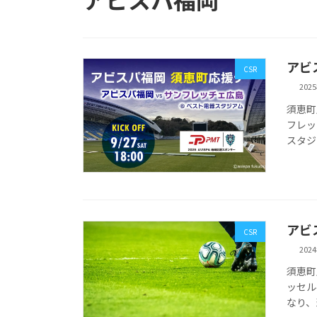
アビ
CSR
202
須恵町応
フレッ
スタジ
アビ
CSR
202
須恵町応
ッセル
なり、