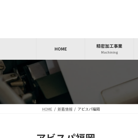
コ
ナ
ン
ビ
テ
ゲ
ン
ー
ツ
シ
へ
ョ
精密加工事業
ス
ン
HOME
Machining
キ
に
ッ
移
プ
動
HOME
新着情報
アビスパ福岡
アビスパ福岡