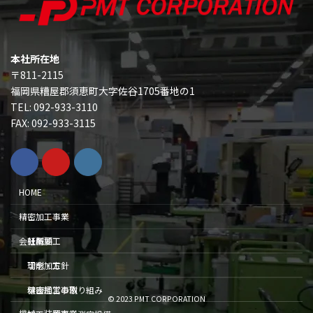
本社所在地
〒811-2115
福岡県糟屋郡須恵町大字佐谷1705番地の1
TEL: 092-933-3110
FAX: 092-933-3115
HOME
精密加工事業
研削加工
会社概要
切削加工
理念・方針
精密加工事例
健康経営の取り組み
© 2023 PMT CORPORATION