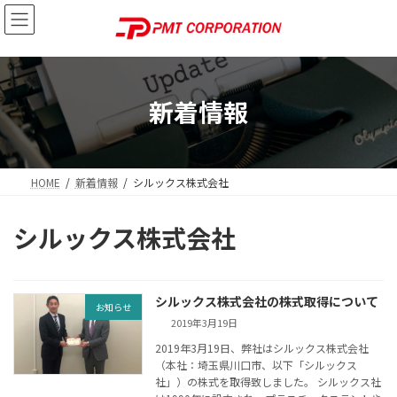
コ
ナ
ン
ビ
テ
ゲ
ン
ー
ツ
シ
へ
ョ
新着情報
ス
ン
キ
に
ッ
移
プ
動
HOME
新着情報
シルックス株式会社
シルックス株式会社
シルックス株式会社の株式取得について
お知らせ
2019年3月19日
2019年3月19日、弊社はシルックス株式会社
（本社：埼玉県川口市、以下「シルックス
社」）の株式を取得致しました。 シルックス社