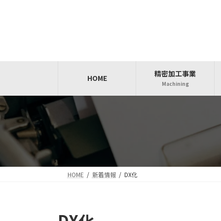
コ
ナ
ン
ビ
テ
ゲ
ン
ー
ツ
シ
へ
ョ
精密加工事業
ス
ン
HOME
Machining
キ
に
ッ
移
プ
動
HOME
新着情報
DX化
DX化