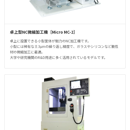
卓上型NC微細加工機［Micro MC-2］
卓上に設置できる小型筐体が魅力のNC加工機です。
小型には稀有な±3µmの繰り返し精度で、ガラスやシリコンなど脆性
材の微細加工に最適。
大学や研究機関のR&D用途に多く活用されているモデルです。