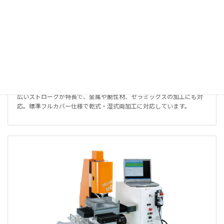
小型NC加工機［Micro MC-1］
小型の筐体とAC100V駆動により、設置場所を選ばないNC加工機で
す。
広いストロークが特長で、金属や脆性材、セラミックスの加工にも対
応。標準フルカバー仕様で乾式・湿式両加工に対応しています。