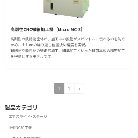
高剛性CNC微細加工機［Micro MC-3］
高剛性の鉄鋳物筐体が、加工中の振動がスピンドルに伝わるのを防ぐ
ため、±1µmの繰り返し位置決め精度を実現。
難削材や脆性材の微細穴加工、細溝加工といった精度本位の精密加工
を得意とするモデルです。
投
固
固
1
2
»
定
定
稿
ペ
ペ
製品カテゴリ
の
ー
ー
ジ
ジ
エアスライド･ステージ
ペ
ー
小型NC加工機